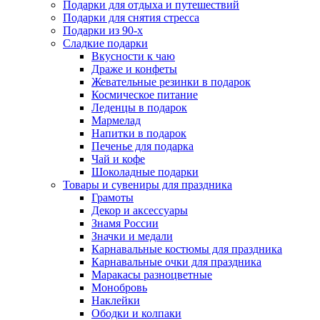
Подарки для отдыха и путешествий
Подарки для снятия стресса
Подарки из 90-х
Сладкие подарки
Вкусности к чаю
Драже и конфеты
Жевательные резинки в подарок
Космическое питание
Леденцы в подарок
Мармелад
Напитки в подарок
Печенье для подарка
Чай и кофе
Шоколадные подарки
Товары и сувениры для праздника
Грамоты
Декор и аксессуары
Знамя России
Значки и медали
Карнавальные костюмы для праздника
Карнавальные очки для праздника
Маракасы разноцветные
Монобровь
Наклейки
Ободки и колпаки