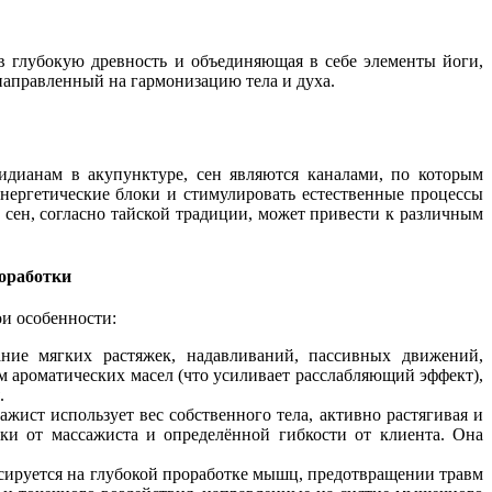
в глубокую древность и объединяющая в себе элементы йоги,
направленный на гармонизацию тела и духа.
идианам в акупунктуре, сен являются каналами, по которым
энергетические блоки и стимулировать естественные процессы
 сен, согласно тайской традиции, может привести к различным
роработки
ои особенности:
ние мягких растяжек, надавливаний, пассивных движений,
м ароматических масел (что усиливает расслабляющий эффект),
.
жист использует вес собственного тела, активно растягивая и
ки от массажиста и определённой гибкости от клиента. Она
сируется на глубокой проработке мышц, предотвращении травм