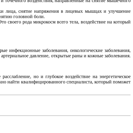
 и точечного воздействия, направленные на снятие мышечного
ожи лица, снятие напряжения в лицевых мышцах и улучшение
нятию головной боли.
то своего рода микрокосм всего тела, воздействие на который
трые инфекционные заболевания, онкологические заболевания,
е артериальное давление, открытые раны и кожные заболевания.
 расслабление, но и глубокое воздействие на энергетическое
ажно найти квалифицированного специалиста, который поможет