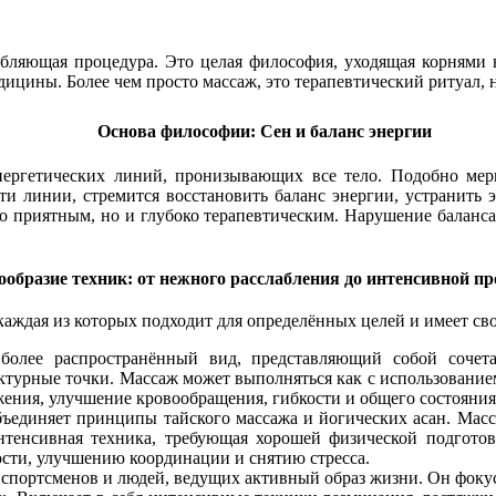
абляющая процедура. Это целая философия, уходящая корнями 
ицины. Более чем просто массаж, это терапевтический ритуал, 
Основа философии: Сен и баланс энергии
нергетических линий, пронизывающих все тело. Подобно мер
эти линии, стремится восстановить баланс энергии, устранить 
ко приятным, но и глубоко терапевтическим. Нарушение баланса
ообразие техник: от нежного расслабления до интенсивной п
каждая из которых подходит для определённых целей и имеет св
более распространённый вид, представляющий собой сочета
ктурные точки. Массаж может выполняться как с использование
жения, улучшение кровообращения, гибкости и общего состояния
ъединяет принципы тайского массажа и йогических асан. Масса
тенсивная техника, требующая хорошей физической подготов
сти, улучшению координации и снятию стресса.
 спортсменов и людей, ведущих активный образ жизни. Он фоку