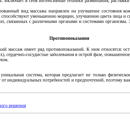
к. Включает в себя интенсивные техники разминания, растяжки
ированный вид массажа направлен на улучшение состояния к
е способствуют уменьшению морщин, улучшению цвета лица и с
п, связанных с различными органами и системами организма. Э
Противопоказания
кий массаж имеет ряд противопоказаний. К ним относятся: ос
ах), сердечно-сосудистые заболевания в острой фазе, повышенно
чом.
уникальная система, которая предлагает не только физическое
ит от индивидуальных потребностей и предпочтений, поэтому в
ного решения