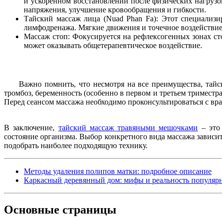
и ускоренном восстановлении после физических нагрузо
напряжения, улучшение кровообращения и гибкости.
Тайский массаж лица (Nuad Phan Fa): Этот специализ
лимфодренажа. Мягкие движения и точечное воздействи
Массаж стоп: Фокусируется на рефлексогенных зонах сто
может оказывать общетерапевтическое воздействие.
Важно помнить, что несмотря на все преимущества, тайс
тромбоз, беременность (особенно в первом и третьем триместр
Перед сеансом массажа необходимо проконсультироваться с вра
В заключение,
тайский массаж травяными мешочками
– это 
состояние организма. Выбор конкретного вида массажа завис
подобрать наиболее подходящую технику.
Методы удаления полипов матки: подробное описание
Каркасный деревянный дом: мифы и реальность популяр
Основные
страницы