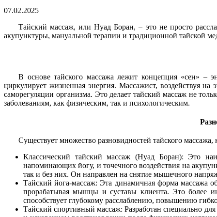
07.02.2025
Тайский массаж, или Нуад Боран, – это не просто рассл
акупунктуры, мануальной терапии и традиционной тайской мед
В основе тайского массажа лежит концепция «сен» – э
циркулирует жизненная энергия. Массажист, воздействуя на 
саморегуляции организма. Это делает тайский массаж не толь
заболеваниям, как физическим, так и психологическим.
Разн
Существует множество разновидностей тайского массажа, 
Классический тайский массаж (Нуад Боран): Это наи
напоминающих йогу, и точечного воздействия на акупун
так и без них. Он направлен на снятие мышечного напря
Тайский йога-массаж: Эта динамичная форма массажа об
прорабатывая мышцы и суставы клиента. Это более ин
способствует глубокому расслаблению, повышению гибко
Тайский спортивный массаж: Разработан специально для